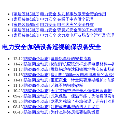
[家居装修知识]
电力安全|从几起事故谈安全带的作用
[家居装修知识]
电力安全|在梯子中点做个记号
[家居装修知识]
电力安全|电气火灾的安全扑救
[家居装修知识]
电力安全|弹簧式安全阀的工作原理
[家居装修知识]
电力安全|火力发电厂灰场安全运行及管
电力安全|加强设备巡视确保设备安全
12-12
[防盗商企动态]
幕墙铝单板的安装流程
11-22
[防盗商企动态]
储能焊机应该怎样选择电极材料—
11-17
[防盗商企动态]
燃煤锅炉在沈阳铁西地热安装市场
11-16
[防盗商企动态]
康明斯1300kw发电机组机房的水
11-11
[防盗商企动态]
宝恒泵业：计量泵要定期维护才能
11-10
[防盗商企动态]
艺锋不锈钢喷砂板
10-23
[防盗商企动态]
天宇装饰带您进走不锈钢校园雕塑
09-27
[防盗商企动态]
龙飒保温，保温节能，为治霾做贡
09-25
[防盗商企动态]
龙飒岩棉除了外墙保温，还有什么
08-13
[防盗商企动态]
注塑成型典型的四大并发症
06-18
[防盗商企动态]
为什么淋浴房需要贴防爆膜