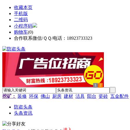
收藏本页
手机版
二维码
小程序码
购物车
(
0
)
合作联系微信/ＱＱ/电话：18923733323
1
2
挖矿：
装修
环保
佛山
厨房
建材
洁具
阳台
瓷砖
五金配件
防盗头条
头条资讯