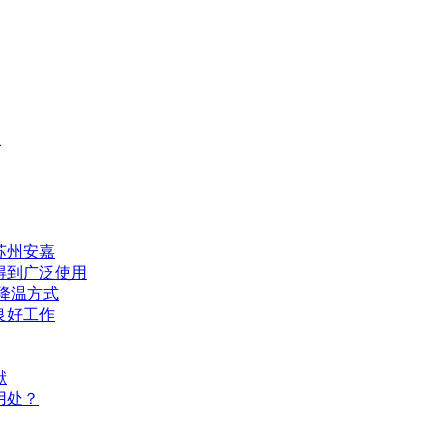
理
苏州安嘉
得到广泛使用
冷降温方式
良好工作
献
用处？