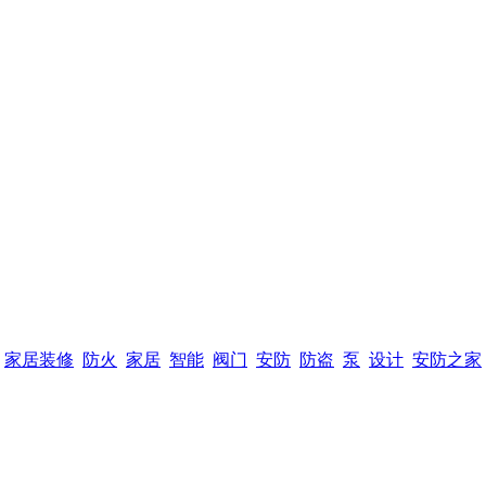
家居装修
防火
家居
智能
阀门
安防
防盗
泵
设计
安防之家
首页黄金广告位赞助商链接，购买请点击进入