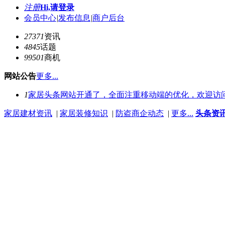
注册
Hi,请登录
会员中心
|
发布信息
|
商户后台
27371
资讯
4845
话题
99501
商机
网站公告
更多...
1
家居头条网站开通了，全面注重移动端的优化，欢迎访
家居建材资讯
|
家居装修知识
|
防盗商企动态
|
更多...
头条资